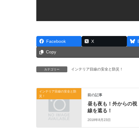
Facebook
X
Copy
インテリア目線の安全と防災！
カテゴリー
インテリア目線の安全と防
前の記事
災！
昼も夜も！外からの視
線を遮る！
2018年8月23日