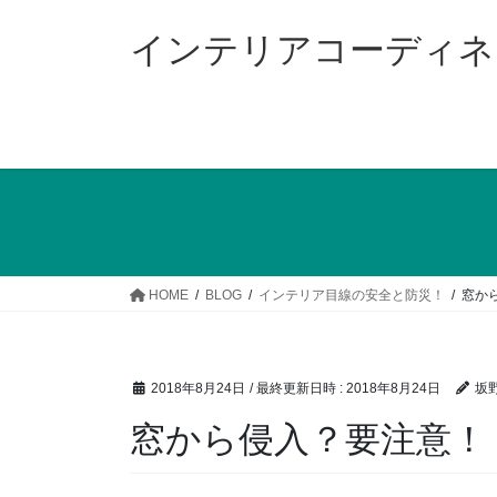
コ
ナ
ン
ビ
インテリアコーディ
テ
ゲ
ン
ー
ツ
シ
へ
ョ
ス
ン
キ
に
ッ
移
プ
動
HOME
BLOG
インテリア目線の安全と防災！
窓か
2018年8月24日
/ 最終更新日時 :
2018年8月24日
坂野
窓から侵入？要注意！