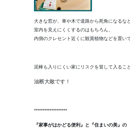
大きな窓が、車や木で道路から死角になるな
室内を見えにくくするのはもちろん、
内側のクレセント近くに観賞植物などを置い
泥棒も入りにくい家にリスクを冒して入るこ
油断大敵です！
*******************
『家事がはかどる便利』と『住まいの美』の